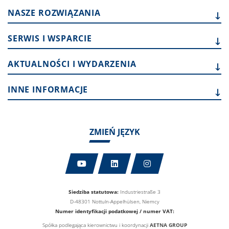
NASZE
ROZWIĄZANIA
SERWIS I
WSPARCIE
AKTUALNOŚCI I
WYDARZENIA
INNE
INFORMACJE
ZMIEŃ JĘZYK
Siedziba statutowa:
Industriestraße 3
D-48301 Nottuln-Appelhülsen, Niemcy
Numer identyfikacji podatkowej / numer VAT:
Spółka podlegająca kierownictwu i koordynacji
AETNA GROUP