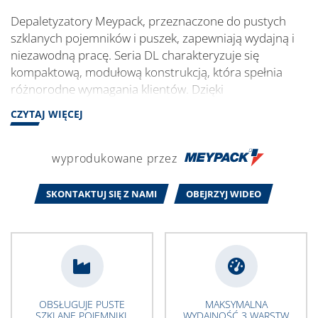
Depaletyzatory Meypack, przeznaczone do pustych
szklanych pojemników i puszek, zapewniają wydajną i
niezawodną pracę. Seria DL charakteryzuje się
kompaktową, modułową konstrukcją, która spełnia
różnorodne wymagania klientów. Dzięki
zaawansowanym systemom prowadzenia produktu i
CZYTAJ WIĘCEJ
technologii formowania warstw depaletyzatory
Meypack zapewniają delikatną obsługę i wysoką
wydajność. Ich modułowy system obejmuje niezbędne
wyprodukowane przez
komponenty, takie jak przenośniki transportowe i
systemy dzielenia, zapewniając kompletne rozwiązanie
SKONTAKTUJ SIĘ Z NAMI
OBEJRZYJ WIDEO
do depaletyzacji dostosowane do Twoich potrzeb.
OBSŁUGUJE PUSTE
MAKSYMALNA
SZKLANE POJEMNIKI,
WYDAJNOŚĆ 3 WARSTW