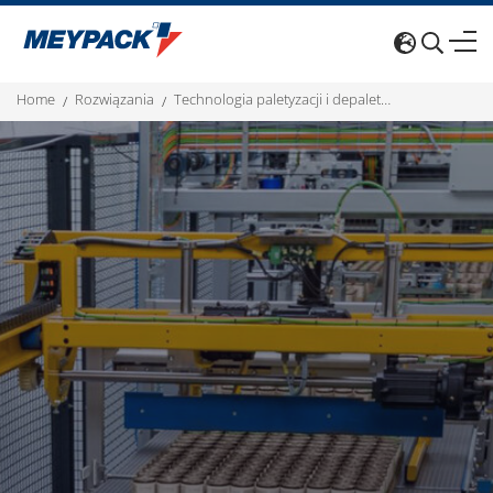
home
rozwiązania
technologia paletyzacji i depaletyzacji