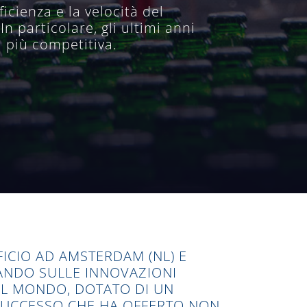
ficienza e la velocità del
 particolare, gli ultimi anni
 più competitiva.
ICIO AD AMSTERDAM (NL) E
TANDO SULLE INNOVAZIONI
 AL MONDO, DOTATO DI UN
 SUCCESSO CHE HA OFFERTO NON