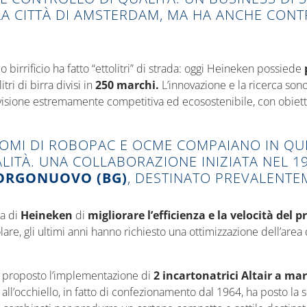
LA CITTÀ DI AMSTERDAM, MA HA ANCHE CONT
o birrificio ha fatto “ettolitri” di strada: oggi Heineken possiede
ri di birra divisi in
250 marchi.
L’innovazione e la ricerca sono 
visione estremamente competitiva ed ecosostenibile, con obietti
NOMI DI ROBOPAC E OCME COMPAIANO IN QUE
LITÀ. UNA COLLABORAZIONE INIZIATA NEL 1
RGONUOVO (BG)
, DESTINATO PREVALENTE
za di
Heineken
di
migliorare l’efficienza e la velocità del 
olare, gli ultimi anni hanno richiesto una ottimizzazione dell’are
 proposto l’implementazione di
2 incartonatrici Altair a ma
iori all’occhiello, in fatto di confezionamento dal 1964, ha posto 