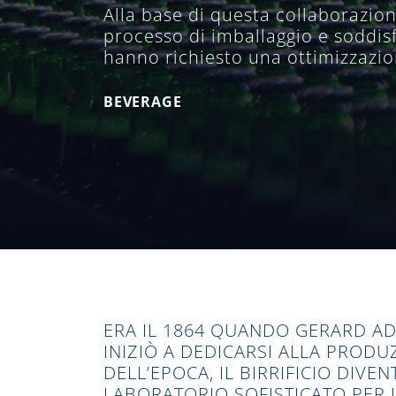
Alla base di questa collaborazione
processo di imballaggio e soddisf
hanno richiesto una ottimizzazio
BEVERAGE
ERA IL 1864 QUANDO GERARD AD
INIZIÒ A DEDICARSI ALLA PRODU
DELL’EPOCA, IL BIRRIFICIO DIV
LABORATORIO SOFISTICATO PER 