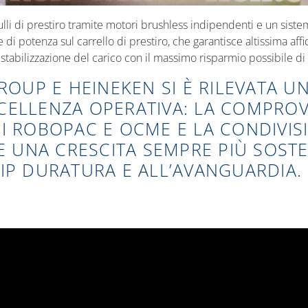
li di prestiro tramite motori brushless indipendenti e un sistema 
one di potenza sul carrello di prestiro, che garantisce altissima 
 stabilizzazione del carico con il massimo risparmio possibile di 
GROUP E HEINEKEN SI È RILEVATA 
CELLENZA OPERATIVA: LA COMPROV
I ROBOPAC E OCME E LA CONDIVISI
 E UNA CRESCITA SEMPRE PIÙ SOST
IP DURATURA E ALL’AVANGUARDIA.