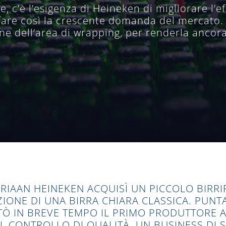
, c’è l’esigenza di Heineken di migliorare l’ef
are così la crescente domanda del mercato. In
ne dell’area di wrapping, per renderla ancora
RIAAN HEINEKEN ACQUISÌ UN PICCOLO BIRRIF
ZIONE DI UNA BIRRA CHIARA CLASSICA. PUN
ENTÒ IN BREVE TEMPO IL PRIMO PRODUTTORE
IL CONTROLLO DI QUALITÀ. UN BUSINESS DI