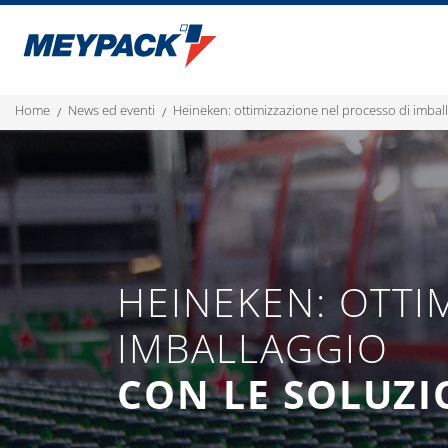
home
news ed eventi
heineken: ottimizzazione nel processo di imba
HEINEKEN: OTTI
IMBALLAGGIO
CON LE SOLUZI