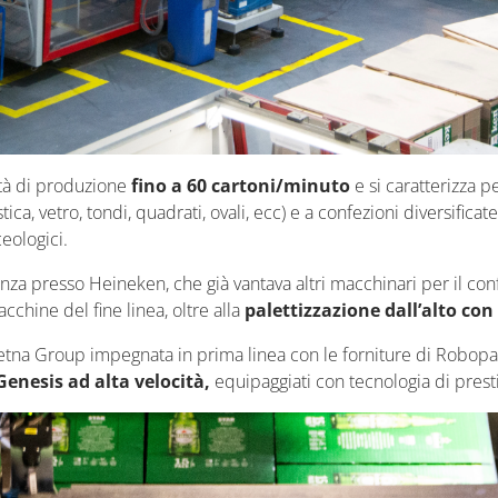
ità di produzione
fino a 60 cartoni/minuto
e si caratterizza p
ca, vetro, tondi, quadrati, ovali, ecc) e a confezioni diversificate
eologici.
nza presso Heineken, che già vantava altri macchinari per il con
cchine del fine linea, oltre alla
palettizzazione dall’alto con
na Group impegnata in prima linea con le forniture di Robopac: i
enesis ad alta velocità,
equipaggiati con tecnologia di presti