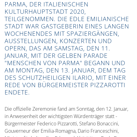
des Schutzheiligen Ilario, mit einer Rede von
PARMA, DER ITALIENISCHEN
Bürgermeister Pizzarotti endete.
KULTURHAUPTSTADT 2020,
TEILGENOMMEN. DIE EDLE EMILIANISCHE
STADT WAR GASTGEBERIN EINES LANGEN
WOCHENENDES MIT SPAZIERGÄNGEN,
AUSSTELLUNGEN, KONZERTEN UND
OPERN, DAS AM SAMSTAG, DEN 11.
JANUAR, MIT DER GELBEN PARADE
"MENSCHEN VON PARMA" BEGANN UND
AM MONTAG, DEN 13. JANUAR, DEM TAG
DES SCHUTZHEILIGEN ILARIO, MIT EINER
REDE VON BÜRGERMEISTER PIZZAROTTI
ENDETE.
Die offizielle Zeremonie fand am Sonntag, den 12. Januar,
in Anwesenheit der wichtigsten Würdenträger statt -
Bürgermeister Federico Pizzarotti, Stefano Bonaccini,
Gouverneur der Emilia-Romagna, Dario Franceschini,