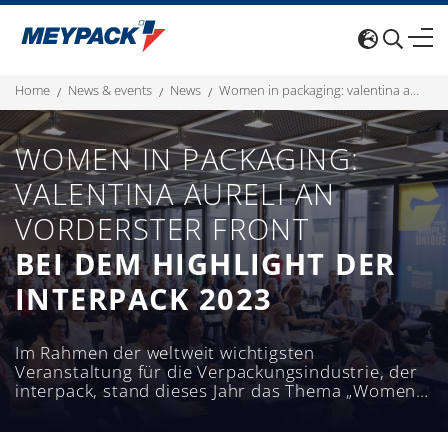
home
news & events
news
women in packaging: valentina aureli an vorderster front bei dem highlight der interpack 2023
WOMEN IN PACKAGING:
VALENTINA AURELI AN
VORDERSTER FRONT
BEI DEM HIGHLIGHT DER
INTERPACK 2023
Im Rahmen der weltweit wichtigsten
Veranstaltung für die Verpackungsindustrie, der
interpack, stand dieses Jahr das Thema „Women
in Packaging“ im Mittelpunkt einer
Podiumsdiskussion mit fünf führenden Frauen
der Branche. Die Podiumsdiskussion fand am 8.