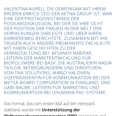
Mai statt und zog mehr als 150 Zuhörer an, was
VALENTINA AURELI, DIE GEMEINSAM MIT IHREM
beweist, dass dieses Thema, über das auch nach
BRUDER ENRICO CEO DER AETNA GROUP IST, WAR
dem Ende der Düsseldorfer Messe immer noch
EINE DER PROTAGONISTINNEN DER
diskutiert wird, sehr aktuell ist.
PODIUMSDISKUSSION, BEI DER SIE IHRE SICHT
DER POSITION DER FRAUEN IN DER WELT DER
VERPACKUNGEN DARLEGTE UND ÜBER IHREN
KARRIEREWEG BERICHTETE. ZUSAMMEN MIT IHR
TRUGEN AUCH ANDERE PROMINENTE FACHLEUTE
MIT IHREN GESCHICHTEN ZU DER
VERANSTALTUNG BEI: AFSANEH NABIFAR,
LEITERIN DER MARKTENTWICKLUNG FÜR
BIOPOLYMERE BEI BASF; DIE AUSTRALIERIN NADIA
TAYLOR, MITBEGRÜNDERIN UND DIREKTORIN
VON TNA SOLUTIONS; MARJO HALONEN,
VIZEPRÄSIDENTIN FÜR KOMMUNIKATION BEI DER
METSÄ BOARD CORPORATION IN FINNLAND; UND
GABI BAUER, LEITERIN FÜR MARKETING UND
KOMMUNIKATION BEI UHLMANN PAC-SYSTEME.
Das Format, das zum ersten Mal auf der interpack
stattfand, wurde mit
Unterstützung der